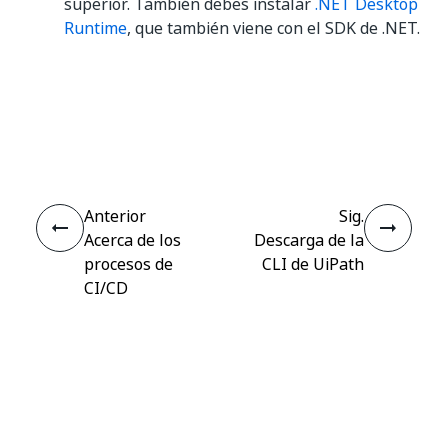
superior. También debes instalar
.NET Desktop
Runtime
, que también viene con el SDK de .NET.
Sí
No
thumb_up
thumb_down
Anterior
Sig.
Acerca de los
Descarga de la
procesos de
CLI de UiPath
CI/CD
Conectar
¿Necesita ayuda?
Soporte
¿Quiere aprender?
UiPath Academy
¿Tiene alguna pregunta?
Foro de UiPath