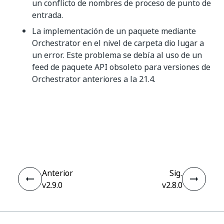
un conflicto de nombres de proceso de punto de
entrada.
La implementación de un paquete mediante
Orchestrator en el nivel de carpeta dio lugar a
un error. Este problema se debía al uso de un
feed de paquete API obsoleto para versiones de
Orchestrator anteriores a la 21.4.
Sí
No
thumb_up
thumb_down
Anterior
Sig.
v2.9.0
v2.8.0