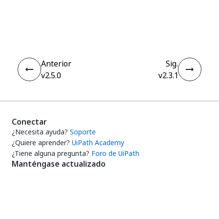
Sí
No
thumb_up
thumb_down
Anterior
Sig.
v2.5.0
v2.3.1
Conectar
¿Necesita ayuda?
Soporte
¿Quiere aprender?
UiPath Academy
¿Tiene alguna pregunta?
Foro de UiPath
Manténgase actualizado