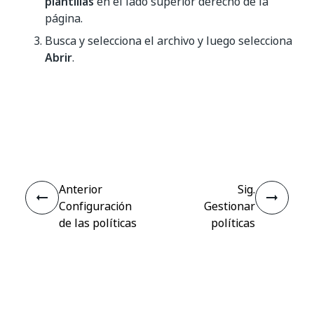
plantillas
en el lado superior derecho de la
página.
Busca y selecciona el archivo y luego selecciona
Abrir
.
Sí
No
thumb_up
thumb_down
Anterior
Sig.
Configuración
Gestionar
de las políticas
políticas
Studio Web
Conectar