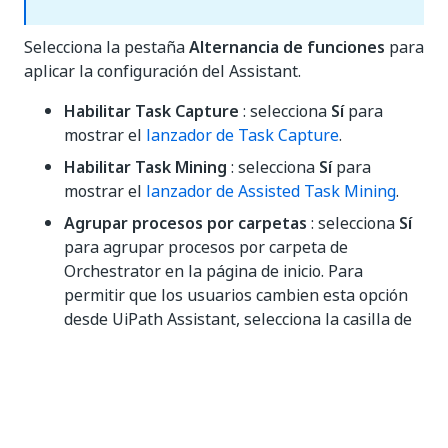
Selecciona la pestaña
Alternancia de funciones
para
aplicar la configuración del Assistant.
Habilitar Task Capture
: selecciona
Sí
para
mostrar el
lanzador de Task Capture
.
Habilitar Task Mining
: selecciona
Sí
para
mostrar el
lanzador de Assisted Task Mining
.
Agrupar procesos por carpetas
: selecciona
Sí
para agrupar procesos por carpeta de
Orchestrator en la página de inicio. Para
permitir que los usuarios cambien esta opción
desde UiPath Assistant, selecciona la casilla de
verificación
Usar preferencias de usuario
locales
.
Minimizar UiPath Assistant mientras se
ejecuta un proceso
: selecciona
Sí
para
minimizar la ventana UiPath Assistant cuando