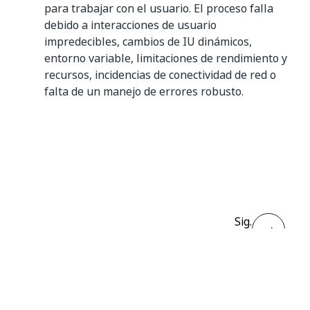
para trabajar con el usuario. El proceso falla
debido a interacciones de usuario
impredecibles, cambios de IU dinámicos,
entorno variable, limitaciones de rendimiento y
recursos, incidencias de conectividad de red o
falta de un manejo de errores robusto.
Sí
No
thumb_up
thumb_down
Sig.
Disponibilidad
de la
característica
Healing Agent