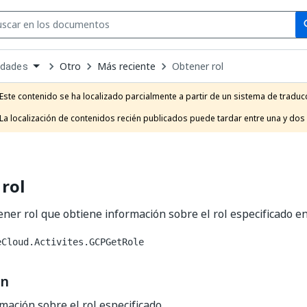
Se
se
Otro
Más reciente
Obtener rol
idades
own
e
Este contenido se ha localizado parcialmente a partir de un sistema de traducc
t
La localización de contenidos recién publicados puede tardar entre una y dos
rol
ener rol que obtiene información sobre el rol especificado e
eCloud.Activites.GCPGetRole
ón
mación sobre el rol especificado.