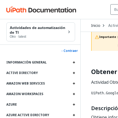
Open
Inicio
Activ
Dropd
Actividades de automatización
to
de TI
choos
Otro
·
latest
Importante :
produc
- Contraer
INFORMACIÓN GENERAL
Obtener 
ACTIVE DIRECTORY
Actividad Obt
AMAZON WEB SERVICES
UiPath.Googl
AMAZON WORKSPACES
AZURE
Descripci
AZURE ACTIVE DIRECTORY
Obtiene infor