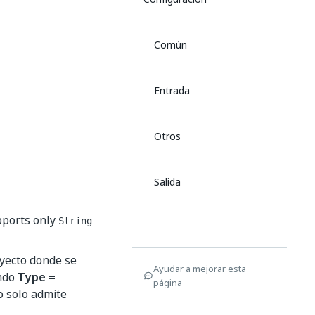
Común
Entrada
Otros
Salida
upports only
String
royecto donde se
Ayudar a mejorar esta
ando
Type =
página
o solo admite