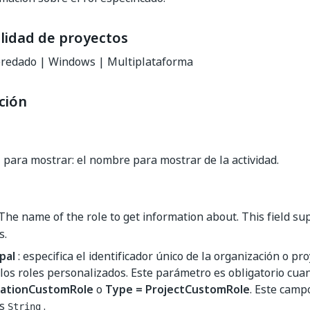
lidad de proyectos
redado | Windows | Multiplataforma
ción
e
para mostrar: el nombre para mostrar de la actividad.
The name of the role to get information about. This field s
s.
pal
: especifica el identificador único de la organización o p
los roles personalizados. Este parámetro es obligatorio cu
zationCustomRole
o
Type = ProjectCustomRole
. Este camp
es
.
String