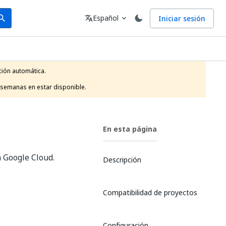
arch
Idioma
Español
Iniciar sesión
arch
translate
expand_more
ión automática.

 semanas en estar disponible.
En esta página
n Google Cloud.
Descripción
Compatibilidad de proyectos
Configuración