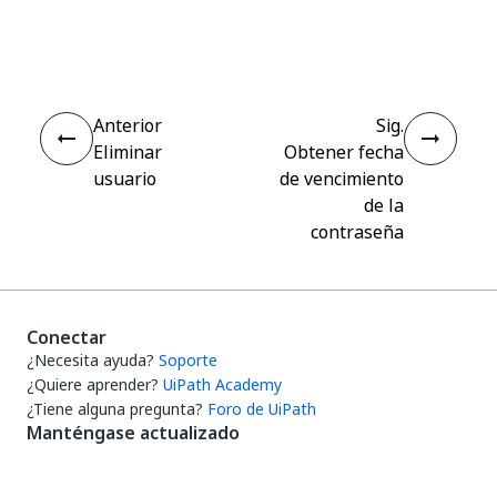
Sí
No
thumb_up
thumb_down
Anterior
Sig.
Eliminar
Obtener fecha
usuario
de vencimiento
de la
contraseña
Conectar
¿Necesita ayuda?
Soporte
¿Quiere aprender?
UiPath Academy
¿Tiene alguna pregunta?
Foro de UiPath
Manténgase actualizado