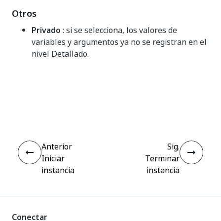
Otros
Privado
: si se selecciona, los valores de
variables y argumentos ya no se registran en el
nivel Detallado.
Sí
No
thumb_up
thumb_down
Anterior
Sig.
Iniciar
Terminar
instancia
instancia
Conectar