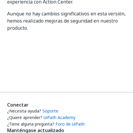
experiencia con Action Center.
Aunque no hay cambios significativos en esta versión,
hemos realizado mejoras de seguridad en nuestro
producto.
Sí
No
thumb_up
thumb_down
Conectar
¿Necesita ayuda?
Soporte
¿Quiere aprender?
UiPath Academy
¿Tiene alguna pregunta?
Foro de UiPath
Manténgase actualizado