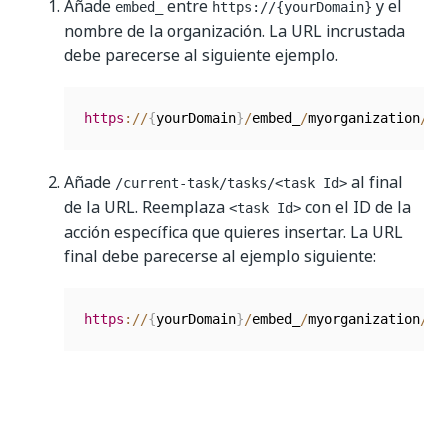
Añade
entre
y el
embed_
https://{yourDomain}
nombre de la organización. La URL incrustada
debe parecerse al siguiente ejemplo.
https
:
/
/
{
yourDomain
}
/
embed_
/
myorganization
/
De
Añade
al final
/current-task/tasks/<task Id>
de la URL. Reemplaza
con el ID de la
<task Id>
acción específica que quieres insertar. La URL
final debe parecerse al ejemplo siguiente:
https
:
/
/
{
yourDomain
}
/
embed_
/
myorganization
/
De
Sí
No
thumb_up
thumb_down