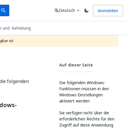
earch
Sprache
Deutsch
Anmelden
search
translate
expand_more
e und ‑behebung
gbar ist.
Auf dieser Seite
 die folgenden
Die folgenden Windows-
Funktionen müssen in den
Windows-Einstellungen
aktiviert werden
ndows-
Sie verfügen nicht über die
erforderlichen Rechte für den
Zugriff auf diese Anwendung.