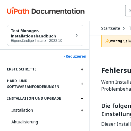
O
Startseite
D
Test Manager-
t
Installationshandbuch
c
Eigenständige Instanz
·
2022.10
Es k
Wichtig :
p
- Reduzieren
Fehlers
ERSTE SCHRITTE
HARD- UND
Wenn Installa
SOFTWAREANFORDERUNGEN
Problembehan
INSTALLATION UND UPGRADE
Die folge
Installation
Einstellun
Aktualisierung
Dieser Instal