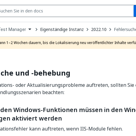
S
pen
Eigenständige Instanz
2022.10
Fehlersuch
Test Manager
ropdown
o
hoose
ann 1–2 Wochen dauern, bis die Lokalisierung neu veröffentlichter Inhalte verfü
roduct
uche und ‑behebung
tions- oder Aktualisierungsprobleme auftreten, sollten Sie
dlungsszenarien beachten:
nden Windows-Funktionen müssen in den Wi
gen aktiviert werden
lationsfehler kann auftreten, wenn IIS-Module fehlen.