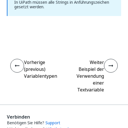
In UiPath müssen alle Strings in Anführungszeichen
gesetzt werden.
Ja
Nein
thumb_up
thumb_down
Vorherige
Weiter
(previous)
Beispiel der
Variablentypen
Verwendung
einer
Textvariable
Verbinden
Benötigen Sie Hilfe?
Support