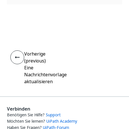
Ja
Nein
thumb_up
thumb_down
Vorherige
(previous)
Eine
Nachrichtenvorlage
aktualisieren
Verbinden
Benötigen Sie Hilfe?
Support
Möchten Sie lernen?
UiPath Academy
Haben Sie Fragen?
UiPath-Forum