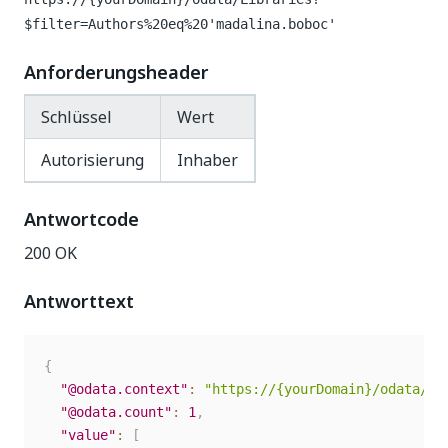
$filter=Authors%20eq%20'madalina.boboc'
Anforderungsheader
Schlüssel
Wert
Autorisierung
Inhaber
Antwortcode
200 OK
Antworttext
{
"@odata.context"
:
"https://{yourDomain}/odata/$m
"@odata.count"
:
1
,
"value"
:
[