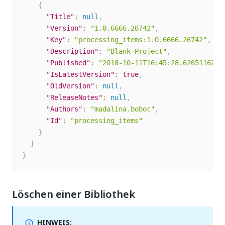
{
"Title"
:
null
,
"Version"
:
"1.0.6666.26742"
,
"Key"
:
"processing_items:1.0.6666.26742"
,
"Description"
:
"Blank Project"
,
"Published"
:
"2018-10-11T16:45:28.6265116Z"
,
"IsLatestVersion"
:
true
,
"OldVersion"
:
null
,
"ReleaseNotes"
:
null
,
"Authors"
:
"madalina.boboc"
,
"Id"
:
"processing_items"
}
]
}
Löschen einer Bibliothek
HINWEIS: