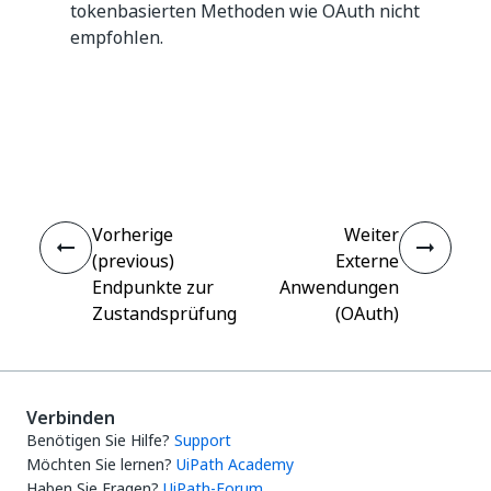
tokenbasierten Methoden wie OAuth nicht
empfohlen.
Ja
Nein
thumb_up
thumb_down
Vorherige
Weiter
(previous)
Externe
Endpunkte zur
Anwendungen
Zustandsprüfung
(OAuth)
Verbinden
Benötigen Sie Hilfe?
Support
Möchten Sie lernen?
UiPath Academy
Haben Sie Fragen?
UiPath-Forum