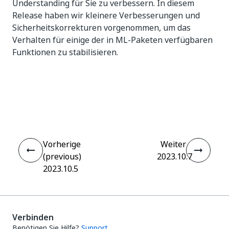
Understanding für Sie zu verbessern. In diesem
Release haben wir kleinere Verbesserungen und
Sicherheitskorrekturen vorgenommen, um das
Verhalten für einige der in ML-Paketen verfügbaren
Funktionen zu stabilisieren.
Ja
Nein
thumb_up
thumb_down
Vorherige
Weiter
(previous)
2023.10.7
2023.10.5
Verbinden
Benötigen Sie Hilfe?
Support