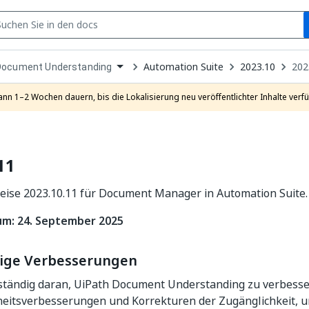
S
pen
Automation Suite
2023.10
202
Document Understanding
ropdown
o
hoose
ann 1–2 Wochen dauern, bis die Lokalisierung neu veröffentlichter Inhalte verfü
roduct
11
eise 2023.10.11 für Document Manager in Automation Suite.
um: 24. September 2025
ige Verbesserungen
 ständig daran, UiPath Document Understanding zu verbesse
rheitsverbesserungen und Korrekturen der Zugänglichkeit, 