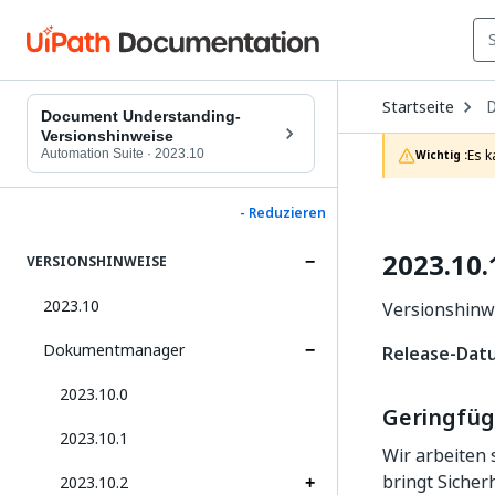
O
Startseite
D
Document Understanding-
t
Versionshinweise
c
Automation Suite
·
2023.10
Es k
Wichtig :
p
- Reduzieren
2023.10.
VERSIONSHINWEISE
2023.10
Versionshinw
Dokumentmanager
Release-Dat
2023.10.0
Geringfüg
2023.10.1
Wir arbeiten
bringt Siche
2023.10.2