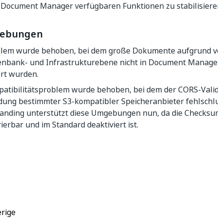
n Document Manager verfügbaren Funktionen zu stabilisiere
hebungen
blem wurde behoben, bei dem große Dokumente aufgrund v
enbank- und Infrastrukturebene nicht in Document Manage
ert wurden.
patibilitätsproblem wurde behoben, bei dem der CORS-Valid
ung bestimmter S3-kompatibler Speicheranbieter fehlschl
anding unterstützt diese Umgebungen nun, da die Check
ierbar und im Standard deaktiviert ist.
Ja
Nein
thumb_up
thumb_down
rige