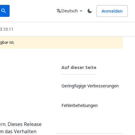
earch
Sprache
Deutsch
Anmelden
search
translate
expand_more
3.10.11
gbar ist.
Auf dieser Seite
Geringfügige Verbesserungen
Fehlerbehebungen
rn. Dieses Release
um das Verhalten