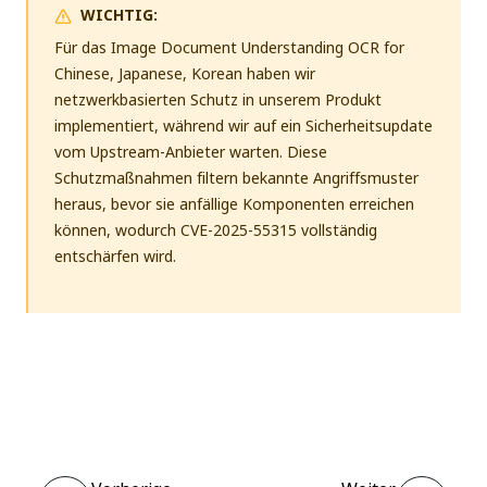
WICHTIG:
Für das Image Document Understanding OCR for
Chinese, Japanese, Korean haben wir
netzwerkbasierten Schutz in unserem Produkt
implementiert, während wir auf ein Sicherheitsupdate
vom Upstream-Anbieter warten. Diese
Schutzmaßnahmen filtern bekannte Angriffsmuster
heraus, bevor sie anfällige Komponenten erreichen
können, wodurch CVE-2025-55315 vollständig
entschärfen wird.
Ja
Nein
thumb_up
thumb_down