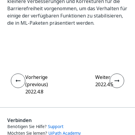
kleinere Verbesserungen und Korrekturen für die
Barrierefreiheit vorgenommen, um das Verhalten für
einige der verfügbaren Funktionen zu stabilisieren,
die in ML-Paketen präsentiert werden.
Ja
Nein
thumb_up
thumb_down
Vorherige
Weiter
(previous)
2022.4.5
2022.4.8
Verbinden
Benötigen Sie Hilfe?
Support
Möchten Sie lernen?
UiPath Academy