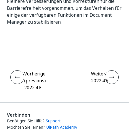
kleinere Verbesserungen und Korrekturen für die
Barrierefreiheit vorgenommen, um das Verhalten für
einige der verfügbaren Funktionen im Document
Manager zu stabilisieren.
Ja
Nein
thumb_up
thumb_down
Vorherige
Weiter
(previous)
2022.4.5
2022.4.8
Verbinden
Benötigen Sie Hilfe?
Support
Möchten Sie lernen?
UiPath Academy