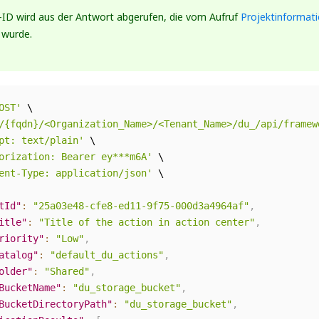
-ID wird aus der Antwort abgerufen, die vom Aufruf
Projektinformat
wurde.
OST'
 \

/{fqdn}/<Organization_Name>/<Tenant_Name>/du_/api/framew
pt: text/plain'
 \

orization: Bearer ey***m6A'
 \

ent-Type: application/json'
 \

tId"
:
"25a03e48-cfe8-ed11-9f75-000d3a4964af"
,
itle"
:
"Title of the action in action center"
,
riority"
:
"Low"
,
atalog"
:
"default_du_actions"
,
older"
:
"Shared"
,
BucketName"
:
"du_storage_bucket"
,
BucketDirectoryPath"
:
"du_storage_bucket"
,