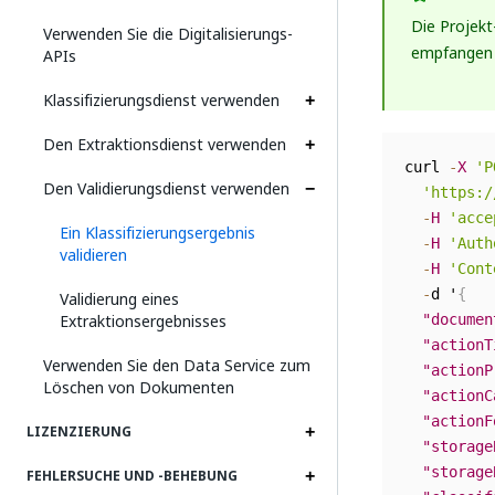
Die Projekt
Verwenden Sie die Digitalisierungs-
empfangen 
APIs
Klassifizierungsdienst verwenden
Den Extraktionsdienst verwenden
curl 
-
X
'P
Den Validierungsdienst verwenden
'https:/
-
H
'acce
Ein Klassifizierungsergebnis
-
H
'Auth
validieren
-
H
'Cont
-
d '
{
Validierung eines
Extraktionsergebnisses
"documen
"actionT
Verwenden Sie den Data Service zum
"actionP
Löschen von Dokumenten
"actionC
"actionF
LIZENZIERUNG
"storage
"storage
FEHLERSUCHE UND ‑BEHEBUNG