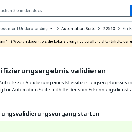
S
pen
Automation Suite
2.2510
Ein K
Document Understanding
ropdown
o
hoose
ann 1–2 Wochen dauern, bis die Lokalisierung neu veröffentlichter Inhalte verfü
roduct
sifizierungsergebnis validieren
Aufrufe zur Validierung eines Klassifizierungsergebnisses 
g für Automation Suite mithilfe der vom Erkennungsdienst 
ierungsvalidierungsvorgang starten