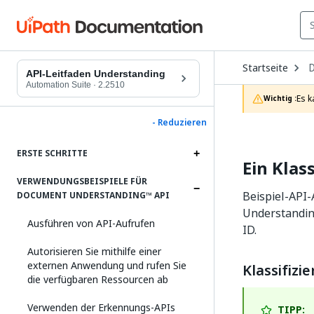
O
Startseite
D
API-Leitfaden Understanding
t
Automation Suite
·
2.2510
c
Es k
Wichtig :
p
- Reduzieren
ERSTE SCHRITTE
Ein Klas
VERWENDUNGSBEISPIELE FÜR
Beispiel-API-
DOCUMENT UNDERSTANDING™ API
Understandin
Ausführen von API-Aufrufen
ID.
Autorisieren Sie mithilfe einer
externen Anwendung und rufen Sie
Klassifiz
die verfügbaren Ressourcen ab
Verwenden der Erkennungs-APIs
TIPP: