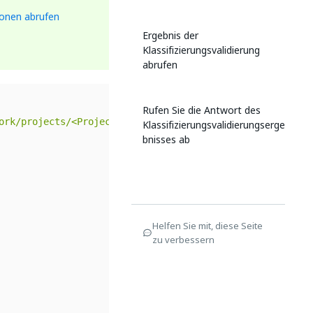
ionen abrufen
Ergebnis der
Klassifizierungsvalidierung
abrufen
Rufen Sie die Antwort des
ork/projects/<Project_ID>/classifiers/ml-classification/
Klassifizierungsvalidierungserge
bnisses ab
Helfen Sie mit, diese Seite
zu verbessern