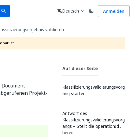
earch
Sprache
Deutsch
Anmelden
search
translate
expand_more
lassifizierungsergebnis validieren
gbar ist.
Auf dieser Seite
in Document
Klassifizierungsvalidierungsvorg
abgerufenen Projekt-
ang starten
Antwort des
Klassifizierungsvalidierungsvorg
angs – Stellt die operationId .
bereit