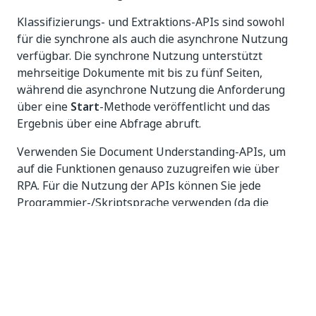
Klassifizierungs- und Extraktions-APIs sind sowohl
für die synchrone als auch die asynchrone Nutzung
verfügbar. Die synchrone Nutzung unterstützt
mehrseitige Dokumente mit bis zu fünf Seiten,
während die asynchrone Nutzung die Anforderung
über eine
Start
-Methode veröffentlicht und das
Ergebnis über eine Abfrage abruft.
Verwenden Sie Document Understanding-APIs, um
auf die Funktionen genauso zuzugreifen wie über
RPA. Für die Nutzung der APIs können Sie jede
Programmier-/Skriptsprache verwenden (da die
Aufrufe mit HTTP erfolgen), einschließlich RPA.
Sie können über Swagger auf die APIs zugreifen:
Suchen Sie in der Symbolleiste des Document
TM-
Understanding
Diensts nach dem Dropdown-
Menü Rest-API und wählen Sie „Framework“ aus.