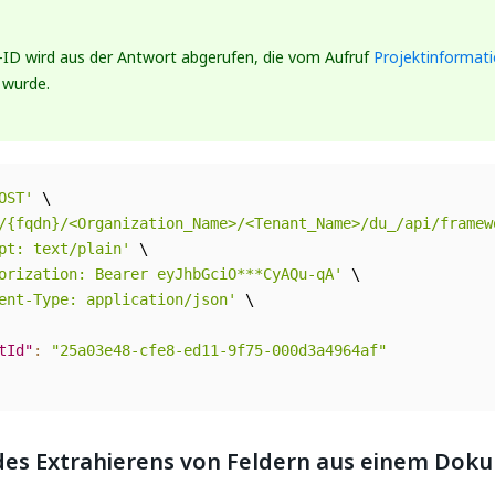
-ID wird aus der Antwort abgerufen, die vom Aufruf
Projektinformat
wurde.
OST'
 \

/{fqdn}/<Organization_Name>/<Tenant_Name>/du_/api/framew
pt: text/plain'
 \

orization: Bearer eyJhbGciO***CyAQu-qA'
 \

ent-Type: application/json'
 \

tId"
:
"25a03e48-cfe8-ed11-9f75-000d3a4964af"
des Extrahierens von Feldern aus einem Dok