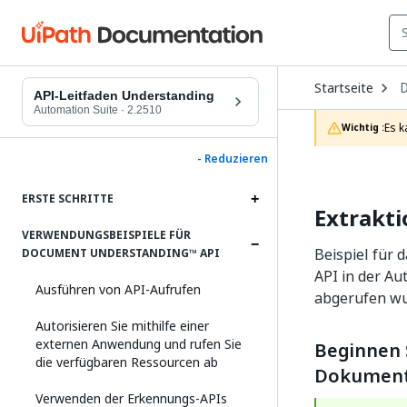
O
Startseite
D
API-Leitfaden Understanding
t
Automation Suite
·
2.2510
c
Es k
Wichtig :
p
- Reduzieren
ERSTE SCHRITTE
Extrakti
VERWENDUNGSBEISPIELE FÜR
Beispiel für 
DOCUMENT UNDERSTANDING™ API
API in der A
Ausführen von API-Aufrufen
abgerufen wu
Autorisieren Sie mithilfe einer
externen Anwendung und rufen Sie
Beginnen 
die verfügbaren Ressourcen ab
Dokument
Verwenden der Erkennungs-APIs