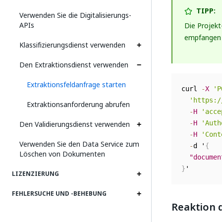
TIPP:
Verwenden Sie die Digitalisierungs-
APIs
Die Projekt
empfangen 
Klassifizierungsdienst verwenden
Den Extraktionsdienst verwenden
Extraktionsfeldanfrage starten
curl 
-
X
'P
'https:/
Extraktionsanforderung abrufen
-
H
'acce
Den Validierungsdienst verwenden
-
H
'Auth
-
H
'Cont
Verwenden Sie den Data Service zum
-
d '
{
Löschen von Dokumenten
"documen
}
LIZENZIERUNG
FEHLERSUCHE UND ‑BEHEBUNG
Reaktion 