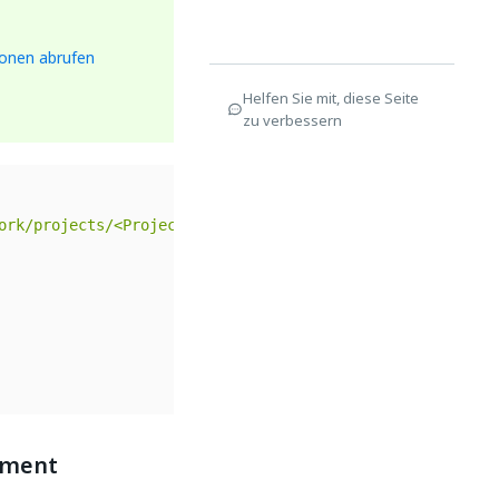
ionen abrufen
Helfen Sie mit, diese Seite
zu verbessern
ork/projects/<Project_ID>/extractors/invoices/extraction
ument