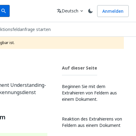
earch
Sprache
Deutsch
Anmelden
search
translate
expand_more
aktionsfeldanfrage starten
gbar ist.
Auf dieser Seite
ument Understanding-
Beginnen Sie mit dem
Erkennungsdienst
Extrahieren von Feldern aus
einem Dokument.
em
Reaktion des Extrahierens von
Feldern aus einem Dokument