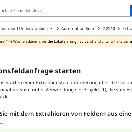
S
pen
Automation Suite
2.2510
Extr
Document Understanding
ropdown
o
hoose
ann 1–2 Wochen dauern, bis die Lokalisierung neu veröffentlichter Inhalte verfü
roduct
onsfeldanfrage starten
das Starten einer Extraktionsfeldanforderung über die Doc
utomation Suite unter Verwendung der Projekt-ID, die vom 
rde.
Sie mit dem Extrahieren von Feldern aus ein
.