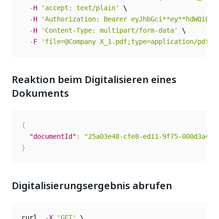
-
H
'accept: text/plain'
 \

-
H
'Authorization: Bearer eyJhbGci**ey**hdWQiOi*
-
H
'Content-Type: multipart/form-data'
 \

-
F
'file=@Company X_1.pdf;type=application/pdf'
Reaktion beim Digitalisieren eines
Dokuments
{
"documentId"
:
"25a03e48-cfe8-ed11-9f75-000d3a496
}
Digitalisierungsergebnis abrufen
curl  
-
X
'GET'