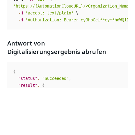
'https://{AutomationCloudURL}/<Organization_Name>/
-
H
'accept: text/plain'
 \

-
H
'Authorization: Bearer eyJhbGci**ey**hdWQiOi*
Antwort von
Digitalisierungsergebnis abrufen
{
"status"
:
"Succeeded"
,
"result"
:
{
"documentObjectModel"
:
{
"documentId"
:
"25a03e48-cfe8-ed11-9f75-000d3
"contentType"
:
"application/pdf"
,
"length"
:
494
,
"pages"
:
[
{
"pageIndex"
:
0
,