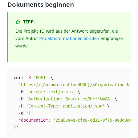
Dokuments beginnen
TIPP:
Die Projekt-ID wird aus der Antwort abgerufen, die
vom Aufruf
Projektinformationen abrufen
empfangen
wurde.
curl 
-
X
'POST'
 \

'https://{AutomationCloudURL}/<Organization_Name
-
H
'accept: text/plain'
 \

-
H
'Authorization: Bearer eyJh***Km6A'
 \

-
H
'Content-Type: application/json'
 \

-
d '
{
"documentId"
:
"25a03e48-cfe8-ed11-9f75-000d3a496
}