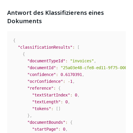
Antwort des Klassifizierens eines
Dokuments
{
"classificationResults"
:
[
{
"documentTypeId"
:
"invoices"
,
"documentId"
:
"25a03e48-cfe8-ed11-9f75-000d3
"confidence"
:
0.6170391
,
"ocrConfidence"
:
-
1
,
"reference"
:
{
"textStartIndex"
:
0
,
"textLength"
:
0
,
"tokens"
:
[
]
}
,
"documentBounds"
:
{
"startPage"
:
0
,