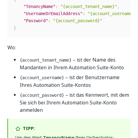
"TenancyName"
:
"{account_tenant_name}"
,
"UsernameOrEmailAddress"
:
"{account_username}"
"Password"
:
"{account_password}"
}
Wo:
– ist der Name des
{account_tenant_name}
Mandanten in Ihrem Automation Suite-Konto
– ist der Benutzername
{account_username}
Ihres Automation Suite-Kontos
– ist das Kennwort, mit dem
{account_password}
Sie sich bei Ihrem Automation Suite-Konto
anmelden
TIPP:
Um den Wert
TenancyName
Ihrer Orchestrator-