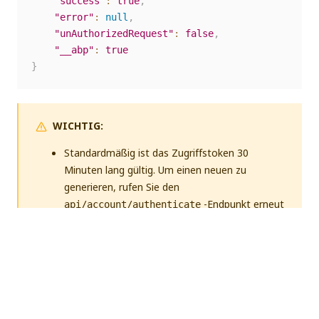
"success"
:
true
,
"error"
:
null
,
"unAuthorizedRequest"
:
false
,
"__abp"
:
true
}
WICHTIG:
Standardmäßig ist das Zugriffstoken 30
Minuten lang gültig. Um einen neuen zu
generieren, rufen Sie den
-Endpunkt erneut
api/account/authenticate
auf.
Wenn Ihre Automation Suite-Organisation das
Azure Active Directory-Modell
verwendet,
müssen Sie
externe Anwendungen in der
Automation Suite registrieren
und externe
Apps verwenden.