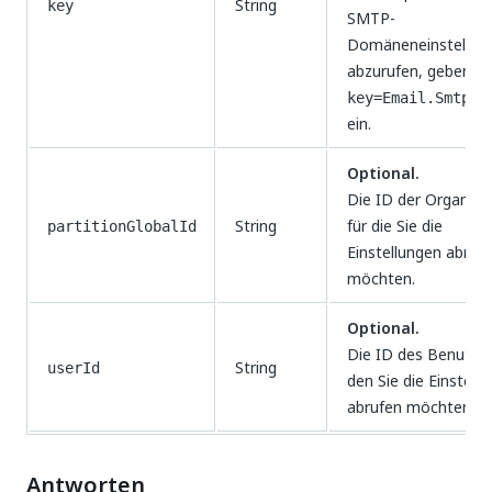
String
key
SMTP-
Domäneneinstellun
abzurufen, geben Si
key=Email.Smtp.D
ein.
Optional.
Die ID der Organisa
String
für die Sie die
partitionGlobalId
Einstellungen abruf
möchten.
Optional.
Die ID des Benutzer
String
userId
den Sie die Einstell
abrufen möchten.
Antworten