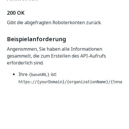
200 OK
Gibt die abgefragten Roboterkonten zurück.
Beispielanforderung
Angenommen, Sie haben alle Informationen
gesammelt, die zum Erstellen des API-Aufrufs
erforderlich sind.
Ihre
ist:
{baseURL}
https://{yourDomain}/{organizationName}/{tena
ntName}/
Ihre
ist:
(aus Gründen der
{access_token}
1234
Länge).
Die
lautet:
{partitionGlobalId}
magic-7
Sie möchten die globalen E-Mail-Einstellungen