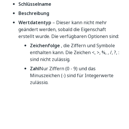
Schlüsselname
Beschreibung
Wertdatentyp
– Dieser kann nicht mehr
geändert werden, sobald die Eigenschaft
erstellt wurde. Die verfügbaren Optionen sind:
Zeichenfolge
, die Ziffern und Symbole
enthalten kann. Die Zeichen <, >, %, , /, ?, :
sind nicht zulässig.
Zahl
Nur Ziffern (0 - 9) und das
Minuszeichen (-) sind für Integerwerte
zulässig.
**Boolescher Wert (True/False)**Dieser
Datentyp kann nicht geändert werden.
**Benutzerdefiniert (Regex)**Das Feld
Regexregel
wird angezeigt, sodass Sie
den gewünschten String hinzufügen
können. Die Regel, die Sie in diesem Feld