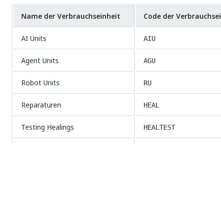
Name der Verbrauchseinheit
Code der Verbrauchsei
AI Units
AIU
Agent Units
AGU
Robot Units
RU
Reparaturen
HEAL
Testing Healings
HEALTEST
UiPath ScreenPlay-Ausführungen
SPR
Platform Units
PLTU
Ja
Nein
thumb_up
thumb_down