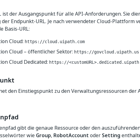
 ist der Ausgangspunkt für alle API-Anforderungen. Sie die
g der Endpunkt-URL. Je nach verwendeter Cloud-Plattform v
e Basis-URL:
ion Cloud:
https://cloud.uipath.com
on Cloud – öffentlicher Sektor:
https://govcloud.uipath.us
ion Cloud Dedicated:
https://<customURL>.dedicated.uipath
punkt
net den Einstiegspunkt zu den Verwaltungsressourcen der AP
enpfad
enpfad gibt die genaue Ressource oder den auszuführenden
sselwörter wie
Group
,
RobotAccount
oder
Setting
enthalte