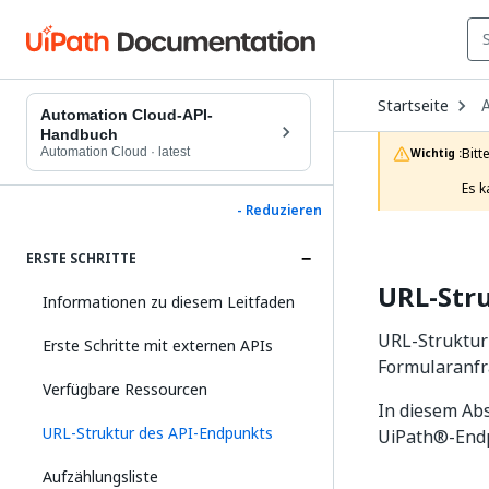
O
Startseite
D
Automation Cloud-API-
t
Handbuch
c
Automation Cloud
·
latest
Bitt
Wichtig :
p
Es k
- Reduzieren
ERSTE SCHRITTE
URL-Str
Informationen zu diesem Leitfaden
URL-Struktur
Erste Schritte mit externen APIs
Formularanfr
Verfügbare Ressourcen
In diesem Abs
URL-Struktur des API-Endpunkts
UiPath®-Endp
Aufzählungsliste