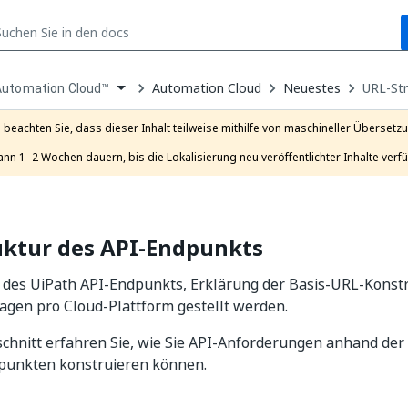
S
pen
Automation Cloud
Neuestes
URL-Str
Automation Cloud™
ropdown
o
hoose
e beachten Sie, dass dieser Inhalt teilweise mithilfe von maschineller Übersetzun
roduct
ann 1–2 Wochen dauern, bis die Lokalisierung neu veröffentlichter Inhalte verfü
uktur des API-Endpunkts
 des UiPath API-Endpunkts, Erklärung der Basis-URL-Konst
agen pro Cloud-Plattform gestellt werden.
chnitt erfahren Sie, wie Sie API-Anforderungen anhand der
unkten konstruieren können.