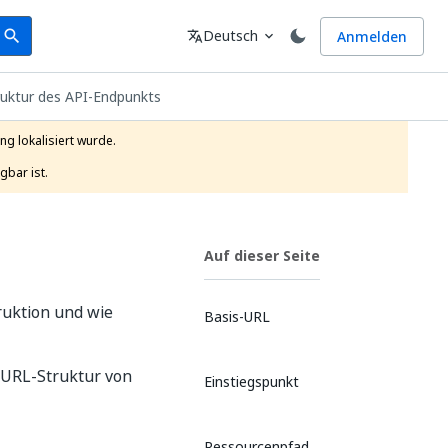
earch
Sprache
Deutsch
Anmelden
search
translate
expand_more
uktur des API-Endpunkts
g lokalisiert wurde.

gbar ist.
Auf dieser Seite
ruktion und wie
Basis-URL
 URL-Struktur von
Einstiegspunkt
Ressourcenpfad