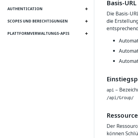
Basis-URL
AUTHENTICATION
Die Basis-URL
die Erstellun
SCOPES UND BERECHTIGUNGEN
entsprechend
PLATTFORMVERWALTUNGS-APIS
Automat
Automati
Automat
Einstiegs
– Bezeich
api
/api​/Group​/
Ressourc
Der Ressourc
können Schlü