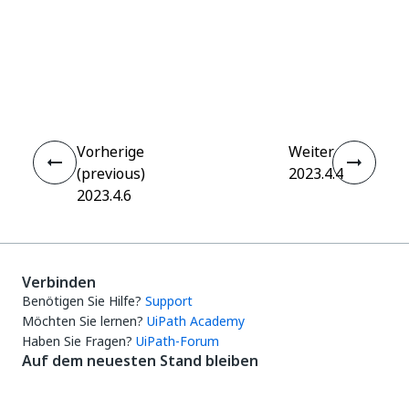
Ja
Nein
thumb_up
thumb_down
Vorherige
Weiter
(previous)
2023.4.4
2023.4.6
Verbinden
Benötigen Sie Hilfe?
Support
Möchten Sie lernen?
UiPath Academy
Haben Sie Fragen?
UiPath-Forum
Auf dem neuesten Stand bleiben