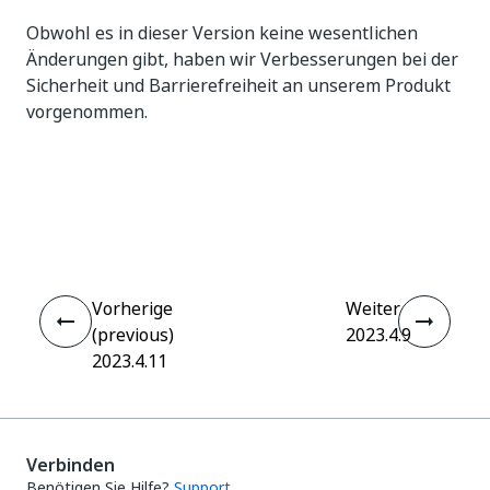
Obwohl es in dieser Version keine wesentlichen
Änderungen gibt, haben wir Verbesserungen bei der
Sicherheit und Barrierefreiheit an unserem Produkt
vorgenommen.
Ja
Nein
thumb_up
thumb_down
Vorherige
Weiter
(previous)
2023.4.9
2023.4.11
Verbinden
Benötigen Sie Hilfe?
Support