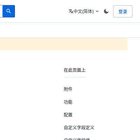
Search
语言
中文(简体)
登录
search
translate
expand_more
在此页面上
附件
功能
配置
自定义字段定义