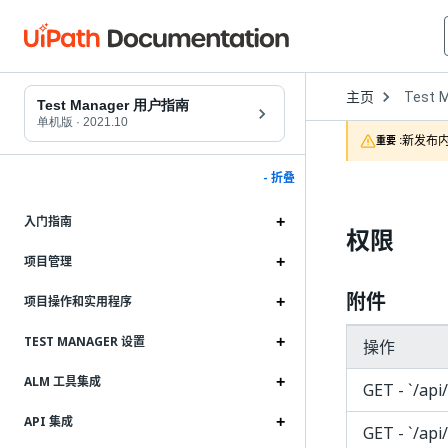
Open
主页
Test 
Dropd
Test Manager 用户指南
to
单机版
·
2021.10
choose
新发布内
重要 :
product
- 折叠
入门指南
权限
项目管理
附件
项目操作和实用程序
TEST MANAGER 设置
操作
ALM 工具集成
GET - `/api
API 集成
GET - `​/api