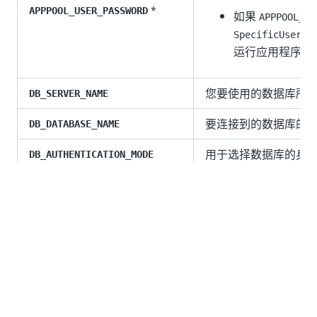
*
APPPOOL_USER_PASSWORD
如果
APPPOOL_ID
选
SpecificUser
运行应用程序池
您要使用的数据库所
DB_SERVER_NAME
要连接到的数据库的
DB_DATABASE_NAME
用于选择数据库的身
DB_AUTHENTICATION_MODE
以下任一参数：
WindowsIntegr
果选择此选项，Te
测到的 IIS 应用
连接到数据库，
用的 Window
ServerAuthenti
用您的 SQL Se