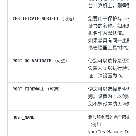
台计算机上，则需要
您要用于保护与 Test M
（可选）
CERTIFICATE_SUBJECT
证书的名称。如果未
机名作为默认值。
如果您具有同一主题的
书管理器工具”中指定
使您可以选择是否执
（可选）
PORT_DO_VALIDATE
设置为
以执行验证。
1
证，请设置为
。
0
使您可以选择是否自
（可选）
PORT_FIREWALL
则。设置为
以创建防
1
您不想设置防火墙规
添加服务器的完全限定域名 (
HOST_NAME
（例如
yourTestManagerInst