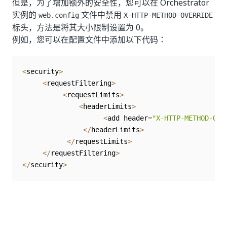
但是，为了增加额外的安全性，您可以在 Orchestrator
实例的
文件中禁用
web.config
X-HTTP-METHOD-OVERRIDE
标头，方法是将其大小限制设置为 0。
例如，您可以在配置文件中添加以下代码：
<
security
>
<
requestFiltering
>
<
requestLimits
>
<
headerLimits
>
<
add header
=
"X-HTTP-METHOD-OVE
<
/
headerLimits
>
<
/
requestLimits
>
<
/
requestFiltering
>
<
/
security
>
是
否
thumb_up
thumb_down