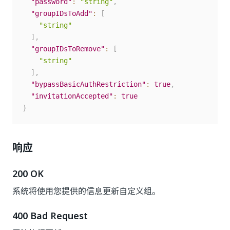
"password"
:
"string"
,
"groupIDsToAdd"
:
[
"string"
]
,
"groupIDsToRemove"
:
[
"string"
]
,
"bypassBasicAuthRestriction"
:
true
,
"invitationAccepted"
:
true
}
响应
200 OK
系统将使用您提供的信息更新自定义组。
400 Bad Request