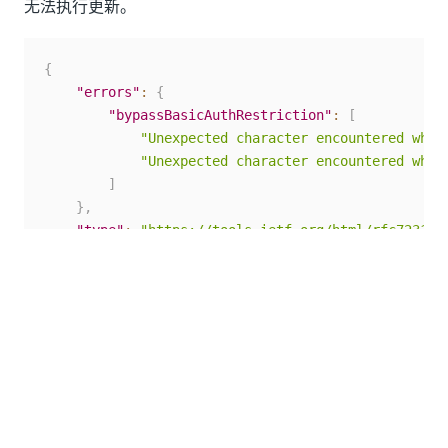
无法执行更新。
{
"errors"
:
{
"bypassBasicAuthRestriction"
:
[
"Unexpected character encountered whil
"Unexpected character encountered whil
]
}
,
"type"
:
"https://tools.ietf.org/html/rfc7231#s
"title"
:
"One or more validation errors occurr
"status"
:
400
,
"traceId"
:
"00-aec3de9099a9934e9c31e26c19f5e0d
}
请求示例
假设您收集了构建 API 调用所需的所有信息。