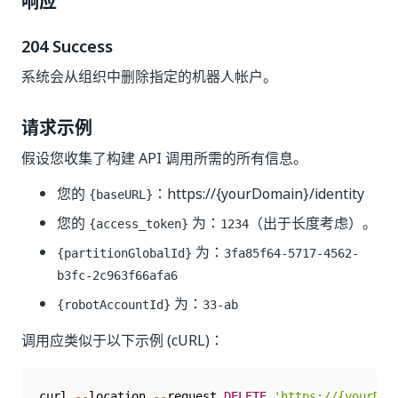
响应
204 Success
系统会从组织中删除指定的机器人帐户。
请求示例
假设您收集了构建 API 调用所需的所有信息。
您的
：
https://{yourDomain}/identity
{baseURL}
您的
为：
（出于长度考虑）。
{access_token}
1234
为：
{partitionGlobalId}
3fa85f64-5717-4562-
b3fc-2c963f66afa6
为：
{robotAccountId}
33-ab
调用应类似于以下示例 (cURL)：
curl 
--
location 
--
request 
DELETE
'https://{yourDom