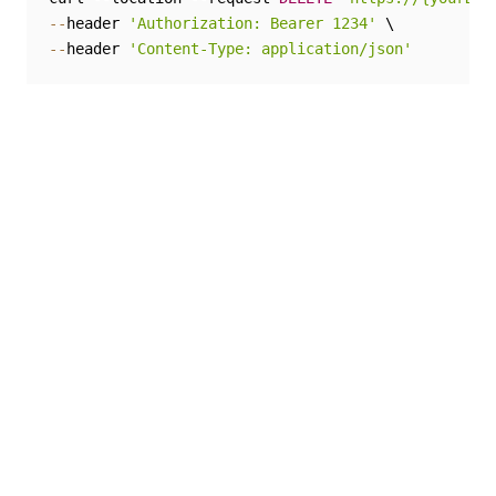
--
header 
'Authorization: Bearer 1234'
--
header 
'Content-Type: application/json'
是
否
thumb_up
thumb_down
前一个
下一个
获取特定机器人
创建新的机器人
帐户
帐户
连接
需要帮助?
支持
想要了解详细内容？
UiPath Academy