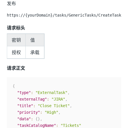
发布
https://{yourDomain}
/tasks/GenericTasks/CreateTask
请求标头
密钥
值
授权
承载
请求正文
{
"type"
:
"ExternalTask"
,
"externalTag"
:
"JIRA"
,
"title"
:
"Close Ticket"
,
"priority"
:
"High"
,
"data"
:
{
}
,
"taskCatalogName"
:
"Tickets"