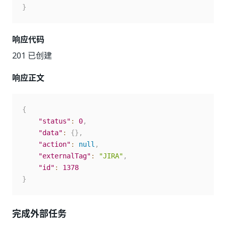
}
响应代码
201 已创建
响应正文
{
"status"
:
0
,
"data"
:
{
}
,
"action"
:
null
,
"externalTag"
:
"JIRA"
,
"id"
:
1378
}
完成外部任务