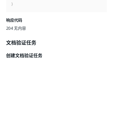
}
响应代码
204 无内容
文档验证任务
创建文档验证任务
在 Orchestrator 中创建文档验证任务，使用户能够验证
文档提取结果。
发布
https://{yourDomain}
/tasks/GenericTasks/CreateTask
请求标头
密钥
值