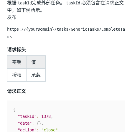
根据
完成外部任务。
必须包含在请求正文
taskId
taskId
中，如下例所示。
发布
https://{yourDomain}
/tasks/GenericTasks/CompleteTa
sk
请求标头
密钥
值
授权
承载
请求正文
{
"taskId"
:
1378
,
"data"
:
{
}
,
"action"
:
"close"