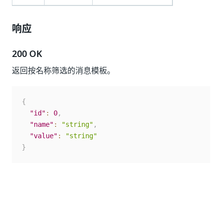
响应
200 OK
返回按名称筛选的消息模板。
{
"id"
:
0
,
"name"
:
"string"
,
"value"
:
"string"
}
是
否
thumb_up
thumb_down