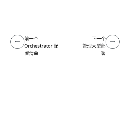
是
否
thumb_up
thumb_down
前一个
下一个
Orchestrator 配
管理大型部
置清单
署
连接
需要帮助?
支持
想要了解详细内容？
UiPath Academy
有问题?
UiPath 论坛
保持更新