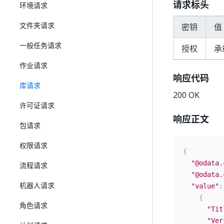
请求标头
环境请求
文件夹请求
密钥
值
一般任务请求
授权
承
作业请求
响应代码
库请求
200 OK
许可证请求
响应正文
包请求
权限请求
{
"@odata.
流程请求
"@odata.
机器人请求
"value"
:
{
角色请求
"Tit
"Ver