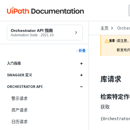
Open
主页
Orches
Dropd
Orchestrator API 指南
to
Automation Suite
·
2021.10
choose
请注意，
重要 :
product
新发布内
- 折叠
入门指南
SWAGGER 定义
库请求
ORCHESTRATOR API
检索特定作
警示请求
获取
资产请求
{Orchestrato
日历请求