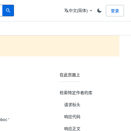
Search
语言
中文(简体)
登录
search
translate
expand_more
在此页面上
检索特定作者的库
请求标头
响应代码
oboc'
响应正文