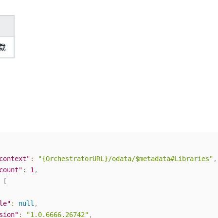
载
context"
:
"{OrchestratorURL}/odata/$metadata#Libraries"
,
count"
:
1
,
[
le"
:
null
,
sion"
:
"1.0.6666.26742"
,