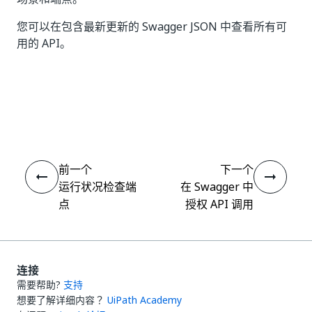
您可以在包含最新更新的 Swagger JSON 中查看所有可
用的 API。
是
否
thumb_up
thumb_down
前一个
下一个
运行状况检查端
在 Swagger 中
点
授权 API 调用
连接
需要帮助?
支持
想要了解详细内容？
UiPath Academy