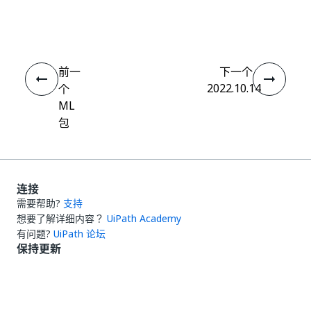
是
否
thumb_up
thumb_down
前一
下一个
2022.10.14
个
ML
包
连接
需要帮助?
支持
想要了解详细内容？
UiPath Academy
有问题?
UiPath 论坛
保持更新