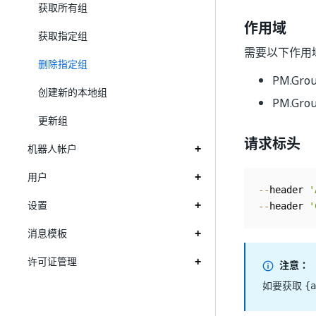
获取所有组
作用域
获取指定组
需要以下作用
删除指定组
PM.Gro
创建新的本地组
PM.Grou
更新组
请求标头
机器人帐户
用户
--
header 
'
设置
--
header 
'
消息模板
许可证管理
注意：
如要获取
{a