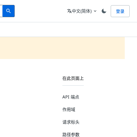
Search
语言
中文(简体)
登录
search
translate
expand_more
在此页面上
API 端点
作用域
请求标头
路径参数