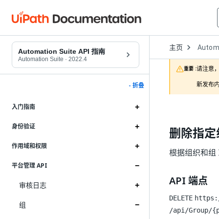
Open
主页
Automa
Dropd
Automation Suite API 指南
to
Automation Suite
·
2022.4
choose
请注意，
重要 :
product
新发布内
- 折叠
入门指南
身份验证
删除指定
作用域和权限
根据组织和组
平台管理 API
API 端点
审核日志
DELETE
https:
组
/api/Group/{