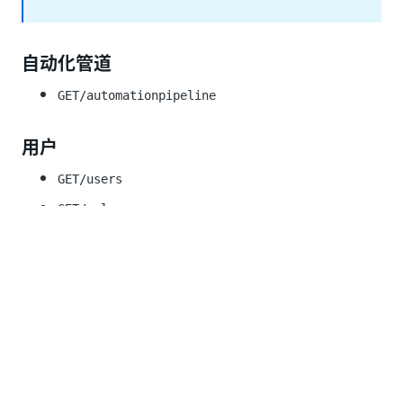
自动化管道
GET/automationpipeline
用户
GET/users
GET/roles
POST/adduser
POST/edituser
应用程序清单
GET/appinventory
PUT/appinventory