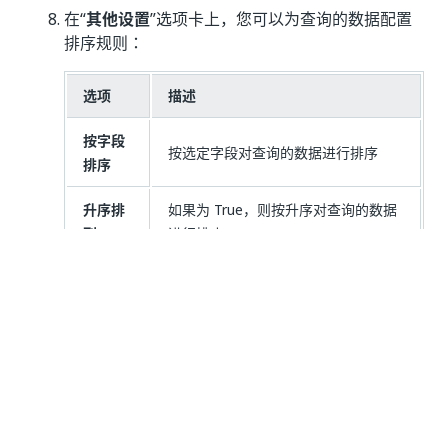
在“
其他设置
”选项卡上，您可以为查询的数据配置
排序规则：
选项
描述
按字段
按选定字段对查询的数据进行排序
排序
升序排
如果为 True，则按升序对查询的数据
列
进行排序。
单击“保存”
以保存您的更改。
Fetch 函数
查询生成器使用
函数来检索和操作实体数据。
Fetch()
函数是异步函数，并且不支持链接。
Fetch()
函数具有以下参数：
Fetch()