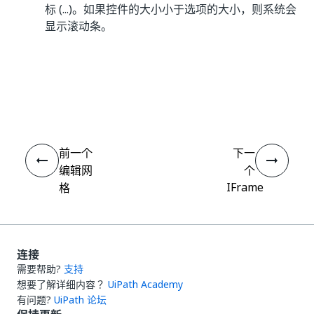
标 (...)。如果控件的大小小于选项的大小，则系统会
显示滚动条。
是
否
thumb_up
thumb_down
前一个
下一
编辑网
个
IFrame
格
连接
需要帮助?
支持
想要了解详细内容？
UiPath Academy
有问题?
UiPath 论坛