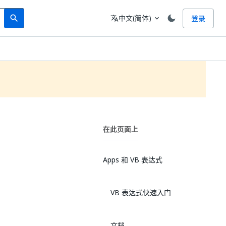
Search
语言
中文(简体)
登录
search
translate
expand_more
在此页面上
Apps 和 VB 表达式
VB 表达式快速入门
文档