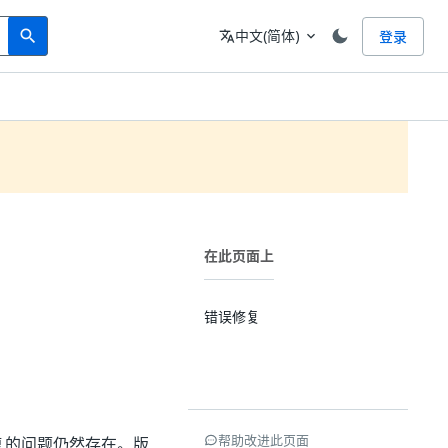
Search
语言
中文(简体)
登录
search
translate
expand_more
在此页面上
错误修复
帮助改进此页面
的已修复的问题仍然存在。版